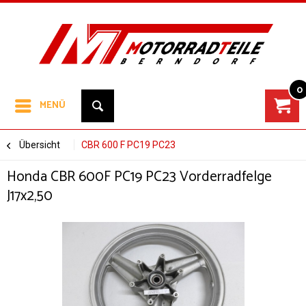
0
MENÜ
Übersicht
CBR 600 F PC19 PC23
Honda CBR 600F PC19 PC23 Vorderradfelge
J17x2,50