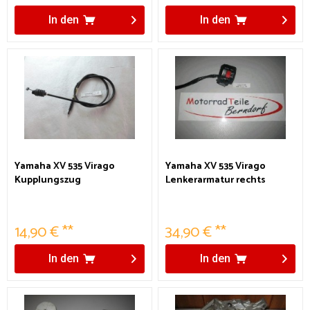
In den
In den
Yamaha XV 535 Virago
Yamaha XV 535 Virago
Kupplungszug
Lenkerarmatur rechts
14,90 € **
34,90 € **
In den
In den