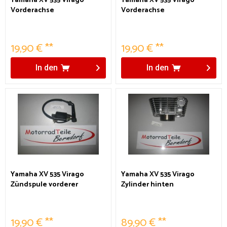
Yamaha XV 535 Virago
Yamaha XV 535 Virago
Vorderachse
Vorderachse
19,90 € **
19,90 € **
In den
In den
Yamaha XV 535 Virago
Yamaha XV 535 Virago
Zündspule vorderer
Zylinder hinten
Zylinder
19,90 € **
89,90 € **