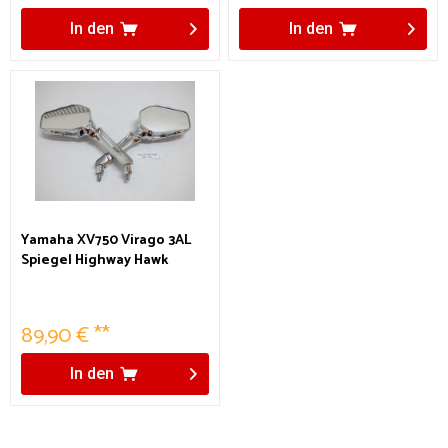
In den
In den
Yamaha XV750 Virago 3AL
Spiegel Highway Hawk
Skeleton Hand
89,90 € **
In den