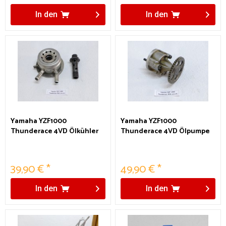
In den
In den
Yamaha YZF1000
Yamaha YZF1000
Thunderace 4VD Ölkühler
Thunderace 4VD Ölpumpe
Wärmetauscher
39,90 € *
49,90 € *
In den
In den