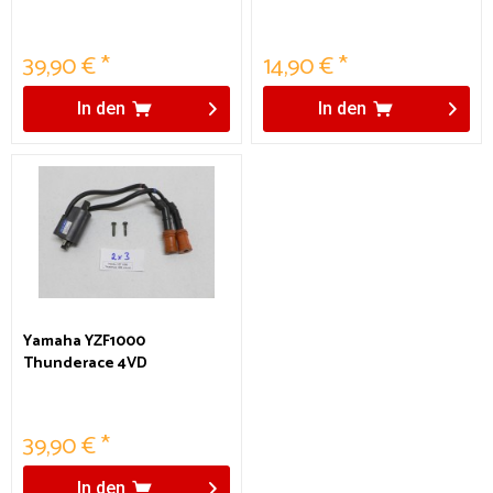
Ventildeckel Magnesium
Verkleidungshalter
Bugspoiler
39,90 € *
14,90 € *
In den
In den
Yamaha YZF1000
Thunderace 4VD
Zündspule 2 und 3
39,90 € *
In den