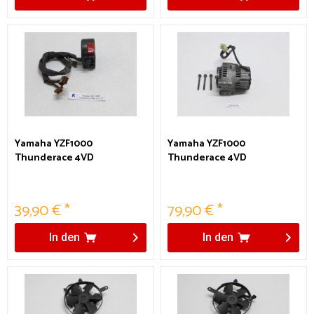
Yamaha YZF1000
Yamaha YZF1000
Thunderace 4VD
Thunderace 4VD
Lenkerarmatur
Lichtmaschine Generator
Lenkerschalter rechts
39,90 € *
79,90 € *
In den
In den