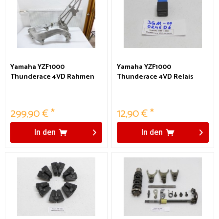
Yamaha YZF1000
Yamaha YZF1000
Thunderace 4VD Rahmen
Thunderace 4VD Relais
Omron 3GM-00 0246D6
299,90 € *
12,90 € *
In den
In den