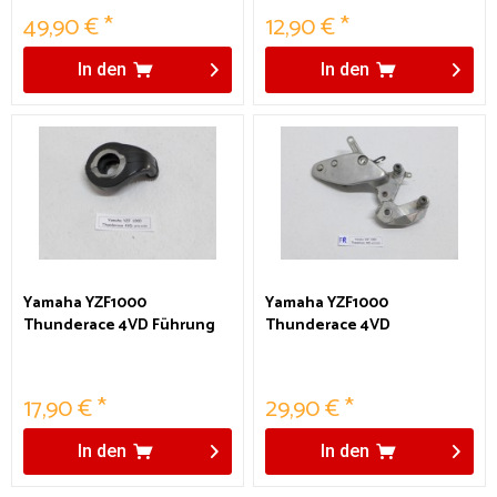
49,90 € *
12,90 € *
In den
In den
Yamaha YZF1000
Yamaha YZF1000
Thunderace 4VD Führung
Thunderace 4VD
Gaszug
Fußrastenaufnahme Fahrer
rechts
17,90 € *
29,90 € *
In den
In den