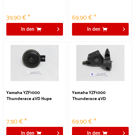
Heckfender Kotflügel
Hinterradfelge
hinten
39,90 € *
69,90 € *
In den
In den
Yamaha YZF1000
Yamaha YZF1000
Thunderace 4VD Hupe
Thunderace 4VD
Kupplungszylinder
7,90 € *
69,90 € *
In den
In den