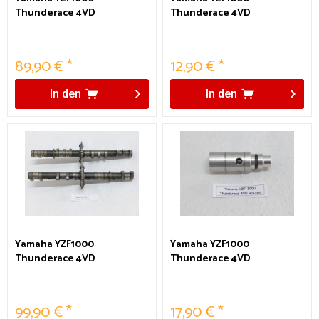
Thunderace 4VD
Thunderace 4VD
Motordeckel rechts
Motorschutz
Kupplung
Motorabdeckung oben
89,90 € *
12,90 € *
In den
In den
Yamaha YZF1000
Yamaha YZF1000
Thunderace 4VD
Thunderace 4VD
Nockenwellen
Öldruckventil
99,90 € *
17,90 € *