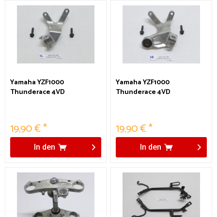
Yamaha YZF1000
Yamaha YZF1000
Thunderace 4VD
Thunderace 4VD
Fußrastenaufnahme Sozius
Fußrastenaufnahme Sozius
links
rechts
19,90 € *
19,90 € *
In den
In den