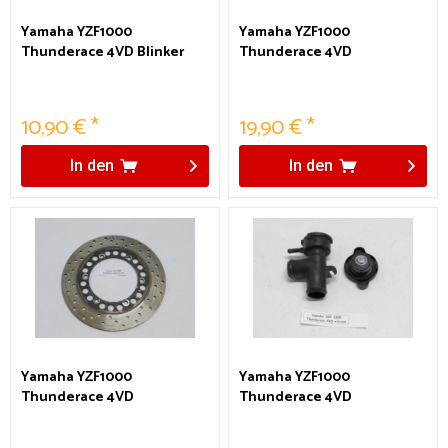
Yamaha YZF1000
Yamaha YZF1000
Thunderace 4VD Blinker
Thunderace 4VD
hinten rechts
Bremsankerstange
10,90 € *
19,90 € *
In den
In den
Yamaha YZF1000
Yamaha YZF1000
Thunderace 4VD
Thunderace 4VD
Bremsscheibe hinten
Einfüllstutzen Wasser
~4,93mm