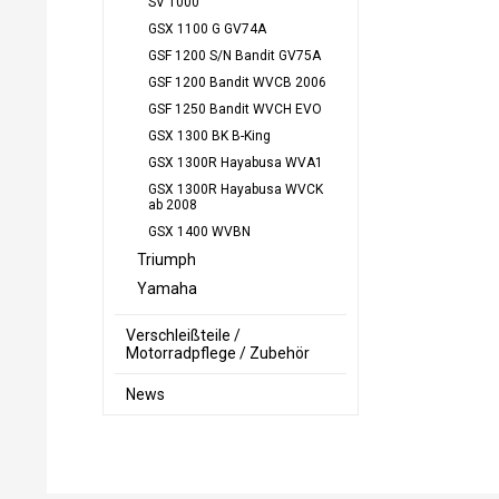
SV 1000
GSX 1100 G GV74A
GSF 1200 S/N Bandit GV75A
GSF 1200 Bandit WVCB 2006
GSF 1250 Bandit WVCH EVO
GSX 1300 BK B-King
GSX 1300R Hayabusa WVA1
GSX 1300R Hayabusa WVCK
ab 2008
GSX 1400 WVBN
Triumph
Yamaha
Verschleißteile /
Motorradpflege / Zubehör
News