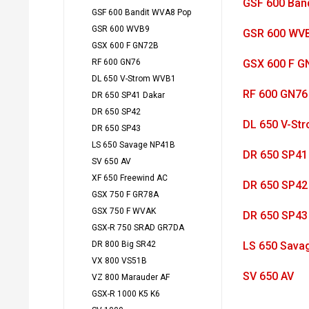
GSF 600 Ban
GSF 600 Bandit WVA8 Pop
GSR 600 WVB9
GSR 600 WV
GSX 600 F GN72B
RF 600 GN76
GSX 600 F G
DL 650 V-Strom WVB1
RF 600 GN76
DR 650 SP41 Dakar
DR 650 SP42
DL 650 V-St
DR 650 SP43
LS 650 Savage NP41B
DR 650 SP41
SV 650 AV
XF 650 Freewind AC
DR 650 SP42
GSX 750 F GR78A
GSX 750 F WVAK
DR 650 SP43
GSX-R 750 SRAD GR7DA
DR 800 Big SR42
LS 650 Sava
VX 800 VS51B
SV 650 AV
VZ 800 Marauder AF
GSX-R 1000 K5 K6