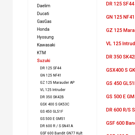
DR 125 SF44
Daelim
Ducati
GN 125 NF41
GasGas
Honda
GZ 125 Mara
Hyosung
VL 125 Intru
Kawasaki
KTM
DR 350 SK42
Suzuki
DR 125 SF44
GSX400 S G
GN 125 NF41
GZ 125 Marauder AP
GS 450 GL51
VL 125 Intruder
GS 500 E GM
DR 350 SK42B
GSX 400 S GK53C
DR 600 R/S 
GS 450 GL51F
GS 500 E GM51
GSF 600 Band
DR 600 R / S SN41A
GSF 600 Bandit GN77 Kult