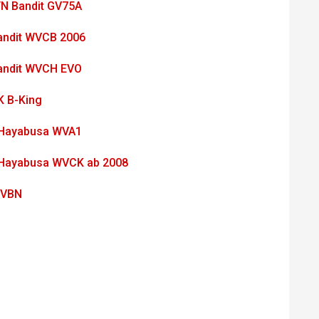
/N Bandit GV75A
andit WVCB 2006
andit WVCH EVO
K B-King
Hayabusa WVA1
Hayabusa WVCK ab 2008
WVBN