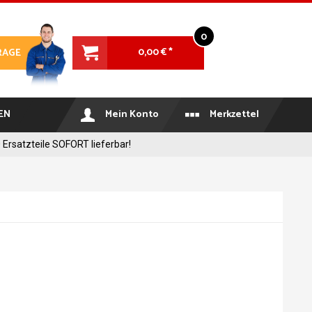
0
0,00 € *
RAGE
EN
Mein Konto
Merkzettel
 Ersatzteile SOFORT lieferbar!