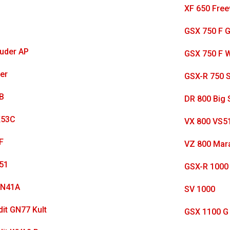
XF 650 Fre
GSX 750 F 
uder AP
GSX 750 F 
der
GSX-R 750 
B
DR 800 Big
K53C
VX 800 VS5
F
VZ 800 Mar
51
GSX-R 1000
SN41A
SV 1000
it GN77 Kult
GSX 1100 G