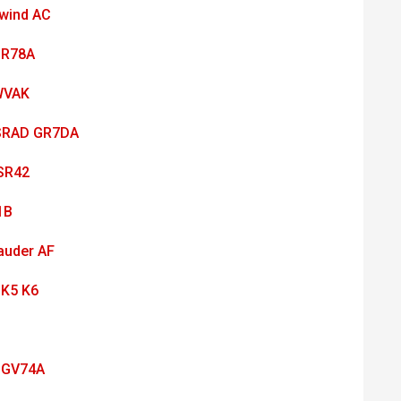
ewind AC
GR78A
WVAK
SRAD GR7DA
 SR42
1B
auder AF
 K5 K6
 GV74A