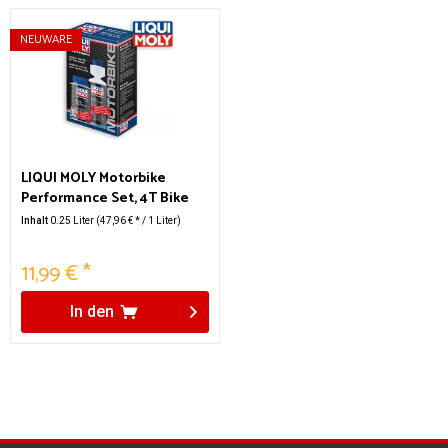
NEUWARE
LIQUI MOLY Motorbike
Performance Set, 4T Bike
Additive 125ml + Benzin
Inhalt
0.25 Liter
(47,96 € * / 1 Liter)
Stabilisator 250ml
11,99 € *
In den