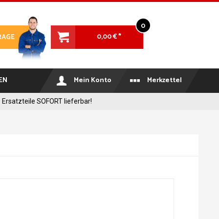
0
0,00 € *
RAGE
EN
Mein Konto
Merkzettel
 Ersatzteile SOFORT lieferbar!