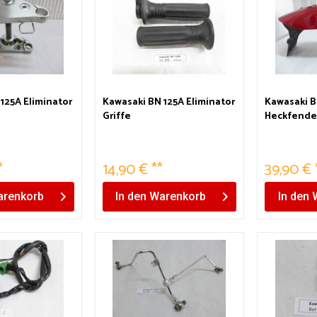
125A Eliminator
Kawasaki BN 125A Eliminator
Kawasaki B
Griffe
Heckfende
*
14,90 € **
39,90 € 
renkorb
In den
Warenkorb
In den