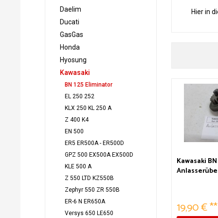
Daelim
Hier in d
Ducati
GasGas
Honda
Hyosung
Kawasaki
BN 125 Eliminator
EL 250 252
KLX 250 KL 250 A
Z 400 K4
EN 500
ER5 ER500A - ER500D
GPZ 500 EX500A EX500D
Kawasaki BN 
KLE 500 A
Anlasserübe
Z 550 LTD KZ550B
Zephyr 550 ZR 550B
ER-6 N ER650A
19,90 € **
Versys 650 LE650