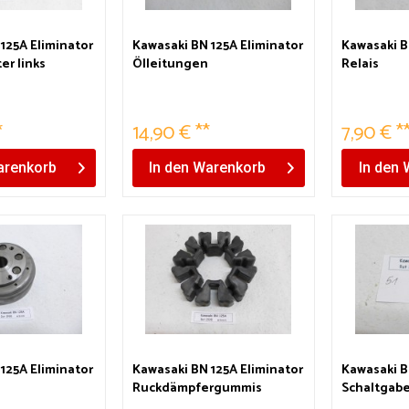
125A Eliminator
Kawasaki BN 125A Eliminator
Kawasaki B
er links
Ölleitungen
Relais
*
14,90 € **
7,90 € *
renkorb
In den
Warenkorb
In den
125A Eliminator
Kawasaki BN 125A Eliminator
Kawasaki B
Ruckdämpfergummis
Schaltgabe