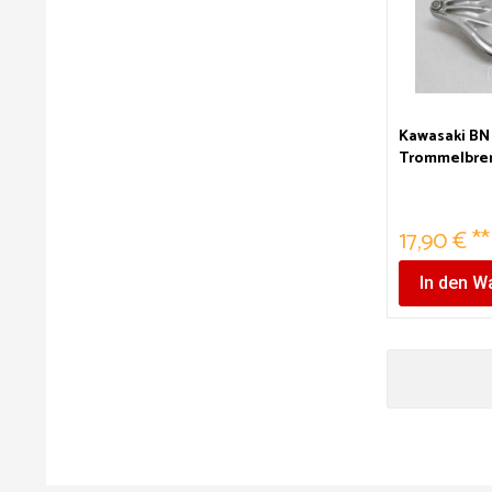
Kawasaki BN 
Trommelbre
17,90 € **
In den
Wa