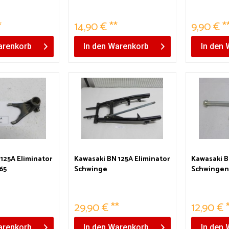
*
14,90 € **
9,90 € *
renkorb
In den
Warenkorb
In den
125A Eliminator
Kawasaki BN 125A Eliminator
Kawasaki B
65
Schwinge
Schwingen
29,90 € **
12,90 € 
renkorb
In den
Warenkorb
In den