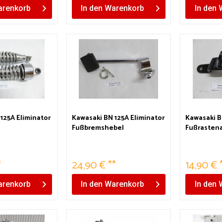
renkorb
In den
Warenkorb
In den
125A Eliminator
Kawasaki BN 125A Eliminator
Kawasaki B
Fußbremshebel
Fußrasten
links
*
24,90 € **
14,90 € 
renkorb
In den
Warenkorb
In den