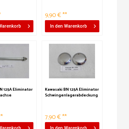
*
9,90 € **
Warenkorb
In den
Warenkorb
N 125A Eliminator
Kawasaki BN 125A Eliminator
achse
Schwingenlagerabdeckung
**
7,90 € **
Warenkorb
In den
Warenkorb