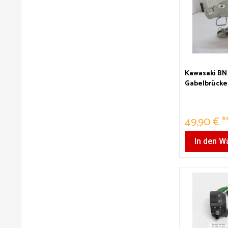
Kawasaki BN 
Gabelbrücke
49,90 € *
In den
Wa