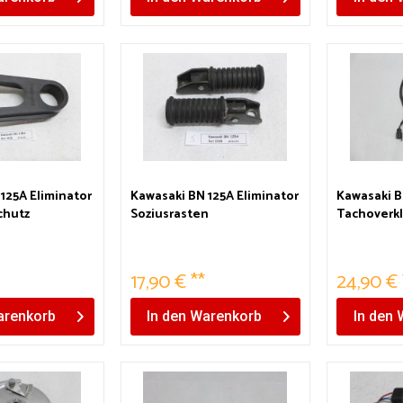
125A Eliminator
Kawasaki BN 125A Eliminator
Kawasaki B
chutz
Soziusrasten
Tachoverk
z
Anzeigen 
*
17,90 € **
24,90 € 
renkorb
In den
Warenkorb
In den