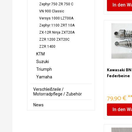
Zephyr 750 ZR 750 C
In den
Wa
VN 900 Classic
Versys 1000 LZT00A
Zephyr 1100 ZRT 10A
ZX-12R Ninja ZXT20A
ZZR 1200 ZXT20C
ZZR 1400
KTM
Suzuki
Kawasaki BN 
Triumph
Federbeine
Yamaha
Verschleißteile /
Motorradpflege / Zubehör
79,90 € *
News
In den
Wa