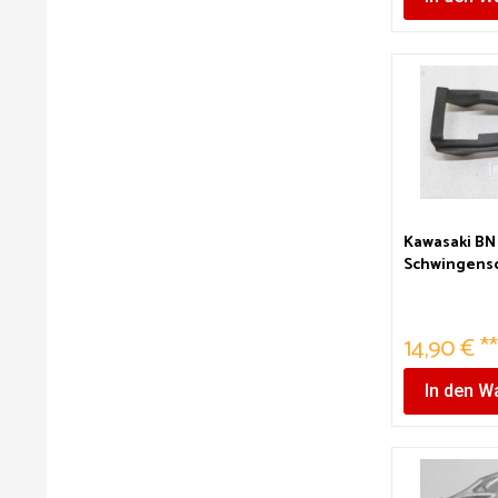
Kawasaki BN 
Schwingens
Kettenschut
14,90 € *
In den
Wa