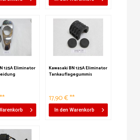
N 125A Eliminator
Kawasaki BN 125A Eliminator
leidung
Tankauflagegummis
chrom
**
17,90 € **
Warenkorb
In den
Warenkorb