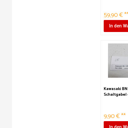
59,90 € *
In den
Wa
Kawasaki BN 
Schaltgabel 
9,90 € **
In den
Wa