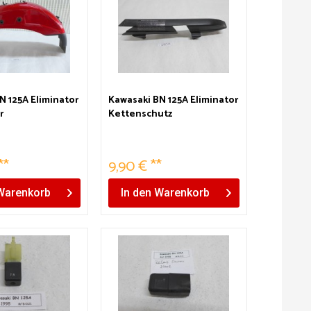
N 125A Eliminator
Kawasaki BN 125A Eliminator
r
Kettenschutz
**
9,90 € **
Warenkorb
In den
Warenkorb