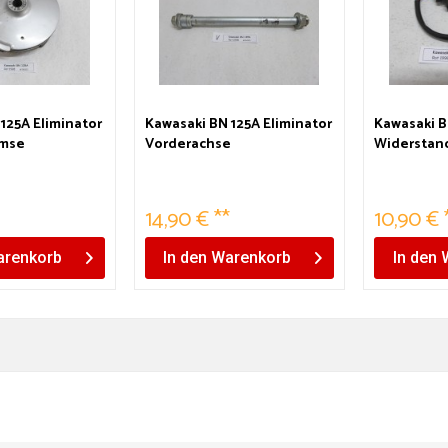
125A Eliminator
Kawasaki BN 125A Eliminator
Kawasaki B
mse
Vorderachse
Widerstan
14,90 € **
10,90 € 
renkorb
In den
Warenkorb
In den