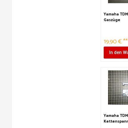
Yamaha TDM
Gaszüge
19,90 € **
In den
Wa
Yamaha TDM
Kettenspan