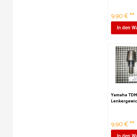
9,90 € **
In den
Wa
Yamaha TDM
Lenkergewi
9,90 € **
In den
Wa