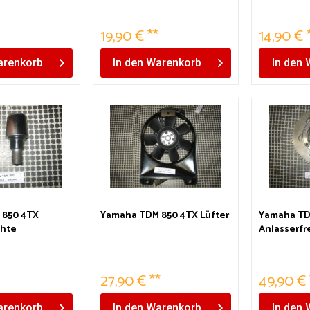
19,90 € **
14,90 € 
renkorb
In den
Warenkorb
In den
 850 4TX
Yamaha TDM 850 4TX Lüfter
Yamaha TD
chte
Anlasserfr
27,90 € **
49,90 € 
renkorb
In den
Warenkorb
In den