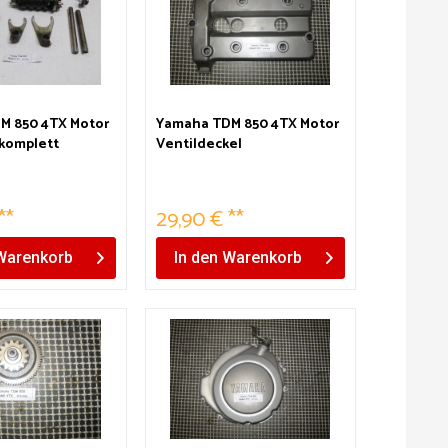
M 850 4TX Motor
Yamaha TDM 850 4TX Motor
 komplett
Ventildeckel
**
29,90 € **
Warenkorb
In den
Warenkorb