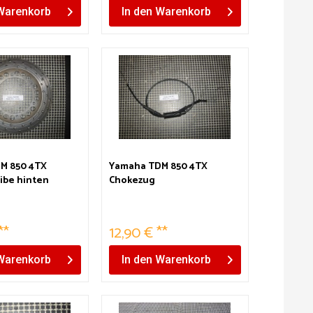
Warenkorb
In den
Warenkorb
M 850 4TX
Yamaha TDM 850 4TX
ibe hinten
Chokezug
**
12,90 € **
Warenkorb
In den
Warenkorb