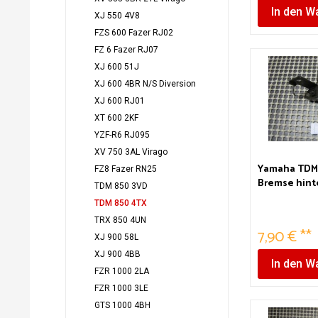
In den
Wa
XJ 550 4V8
FZS 600 Fazer RJ02
FZ 6 Fazer RJ07
XJ 600 51J
XJ 600 4BR N/S Diversion
XJ 600 RJ01
XT 600 2KF
YZF-R6 RJ095
XV 750 3AL Virago
Yamaha TDM
FZ8 Fazer RN25
Bremse hint
TDM 850 3VD
Ausgleichsb
TDM 850 4TX
TRX 850 4UN
7,90 € **
XJ 900 58L
XJ 900 4BB
In den
Wa
FZR 1000 2LA
FZR 1000 3LE
GTS 1000 4BH