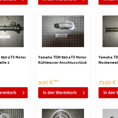
850 4TX Motor
Yamaha TDM 850 4TX Motor
Yamaha TD
elle 2
Kühlwasser Anschlussstück
Nockenwel
9,90 € **
79,90 € 
renkorb
In den
Warenkorb
In den