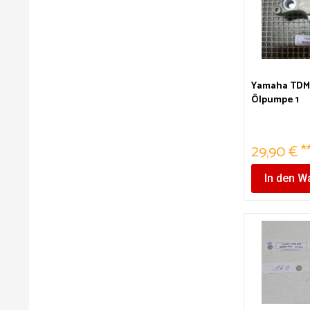
Yamaha TDM 
Ölpumpe 1
29,90 € *
In den
Wa