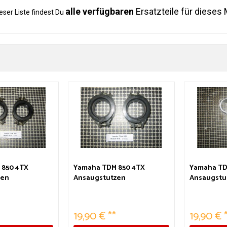
alle verfügbaren
Ersatzteile für dieses 
ieser Liste findest Du
 850 4TX
Yamaha TDM 850 4TX
Yamaha TD
zen
Ansaugstutzen
Ansaugstut
19,90 € **
19,90 € 