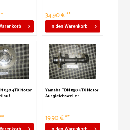
**
34,90 € **
Warenkorb
In den
Warenkorb
M 850 4TX Motor
Yamaha TDM 850 4TX Motor
eilauf
Ausgleichswelle 1
**
19,90 € **
Warenkorb
In den
Warenkorb