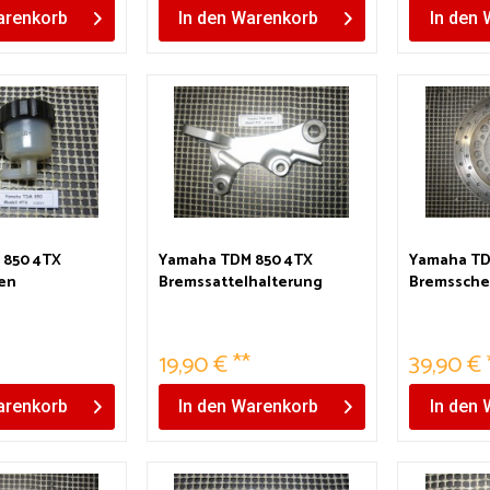
renkorb
In den
Warenkorb
In den
 850 4TX
Yamaha TDM 850 4TX
Yamaha TD
en
Bremssattelhalterung
Bremssche
ehälter
hinten
19,90 € **
39,90 € 
renkorb
In den
Warenkorb
In den