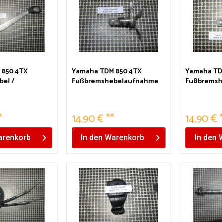
 850 4TX
Yamaha TDM 850 4TX
Yamaha TD
el /
Fußbremshebelaufnahme
Fußbrems
*
14,90 € **
14,90 € 
renkorb
In den
Warenkorb
In den