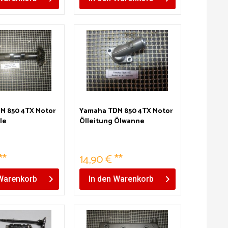
M 850 4TX Motor
Yamaha TDM 850 4TX Motor
le
Ölleitung Ölwanne
Anschlussstück
**
14,90 € **
Warenkorb
In den
Warenkorb