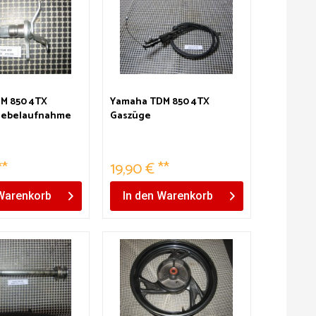
M 850 4TX
Yamaha TDM 850 4TX
hebelaufnahme
Gaszüge
**
19,90 € **
Warenkorb
In den
Warenkorb