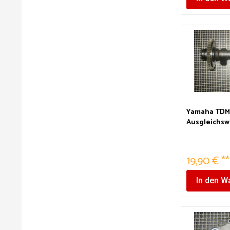
Yamaha TDM 
Ausgleichsw
19,90 € **
In den
Wa