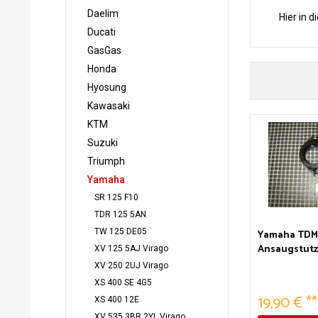
Daelim
Hier in d
Ducati
GasGas
Honda
Hyosung
Kawasaki
KTM
Suzuki
Triumph
Yamaha
SR 125 F10
TDR 125 5AN
TW 125 DE05
Yamaha TDM
Ansaugstut
XV 125 5AJ Virago
XV 250 2UJ Virago
XS 400 SE 4G5
19,90 € **
XS 400 12E
XV 535 3BR 2YL Virago