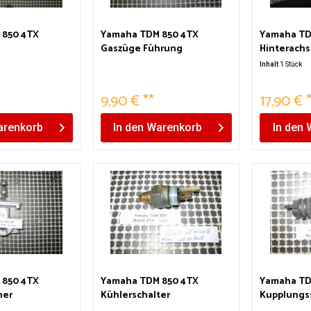
 850 4TX
Yamaha TDM 850 4TX
Yamaha TD
Gaszüge Führung
Hinterach
Inhalt
1 Stück
9,90 € **
17,90 € 
renkorb
In den
Warenkorb
In den
 850 4TX
Yamaha TDM 850 4TX
Yamaha TD
ner
Kühlerschalter
Kupplungss
Lüfterschalter
links