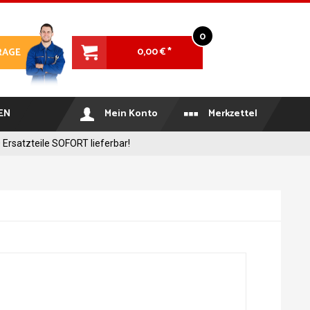
0
0,00 € *
RAGE
EN
Mein Konto
Merkzettel
 Ersatzteile SOFORT lieferbar!