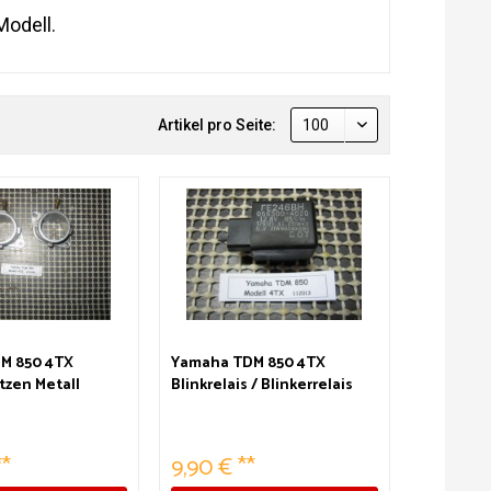
Modell.
Artikel pro Seite:
M 850 4TX
Yamaha TDM 850 4TX
zen Metall
Blinkrelais / Blinkerrelais
FE246BH
**
9,90 € **