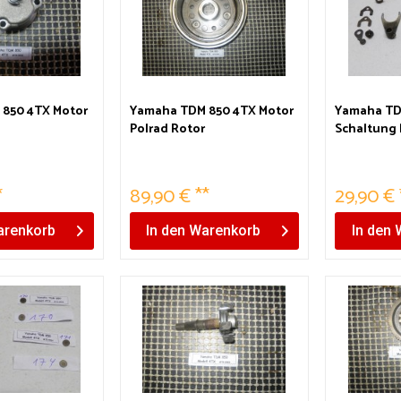
850 4TX Motor
Yamaha TDM 850 4TX Motor
Yamaha TD
Polrad Rotor
Schaltung
*
89,90 € **
29,90 € 
renkorb
In den
Warenkorb
In den