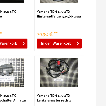
M 850 4TX
Yamaha TDM 850 4TX
se
Hinterradfelge 17x4,00 grau
**
79,90 € **
Warenkorb
In den
Warenkorb
M 850 4TX
Yamaha TDM 850 4TX
chalter Armatur
Lenkerarmatur rechts