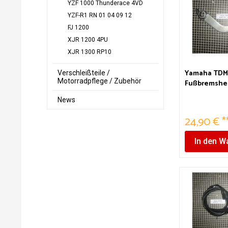
YZF 1000 Thunderace 4VD
YZF-R1 RN 01 04 09 12
FJ 1200
XJR 1200 4PU
XJR 1300 RP10
Yamaha TDM
Verschleißteile /
Motorradpflege / Zubehör
Fußbremsheb
Bremspedal
News
24,90 € *
In den
Wa