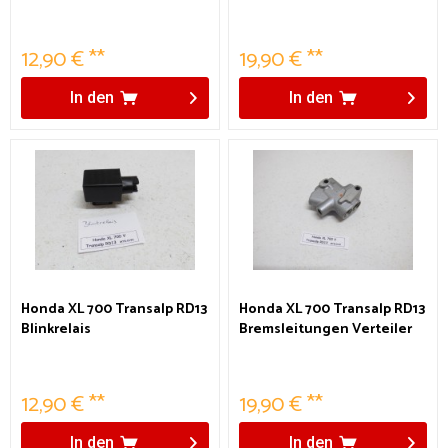
paar
12,90 € **
19,90 € **
In den
In den
Honda XL 700 Transalp RD13
Honda XL 700 Transalp RD13
Blinkrelais
Bremsleitungen Verteiler
12,90 € **
19,90 € **
In den
In den