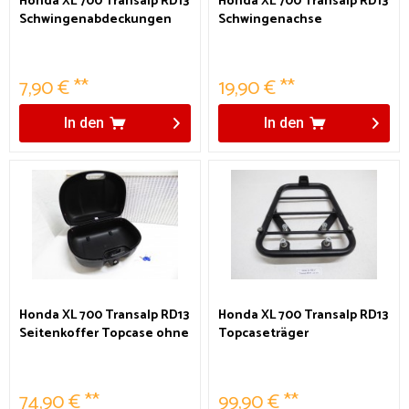
Honda XL 700 Transalp RD13
Honda XL 700 Transalp RD13
Schwingenabdeckungen
Schwingenachse
7,90 € **
19,90 € **
In den
In den
Honda XL 700 Transalp RD13
Honda XL 700 Transalp RD13
Seitenkoffer Topcase ohne
Topcaseträger
Gummibänder
74,90 € **
99,90 € **