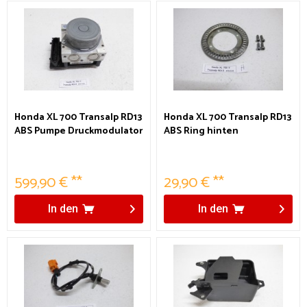
Honda XL 700 Transalp RD13
Honda XL 700 Transalp RD13
ABS Pumpe Druckmodulator
ABS Ring hinten
Hydroaggregat
599,90 € **
29,90 € **
In den
In den