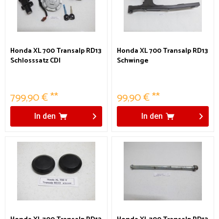
Honda XL 700 Transalp RD13
Honda XL 700 Transalp RD13
Schlosssatz CDI
Schwinge
Wegfahrsperre
799,90 € **
99,90 € **
In den
In den