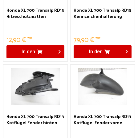
Honda XL 700 Transalp RD13
Honda XL 700 Transalp RD13
Hitzeschutzmatten
Kennzeichenhalterung
12,90 € **
79,90 € **
In den
In den
Honda XL 700 Transalp RD13
Honda XL 700 Transalp RD13
Kotflügel Fender hinten
Kotflügel Fender vorne
84703MFFD000
61100MFFD040