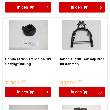
In den
In den
Honda XL 700 Transalp RD13
Honda XL 700 Transalp RD13
Gaszugführung
Hilfsrahmen
12,90 € **
149,90 € **
In den
In den