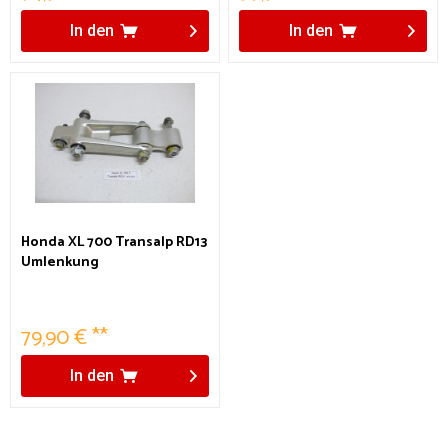
In den
In den
Honda XL 700 Transalp RD13
Umlenkung
79,90 € **
In den