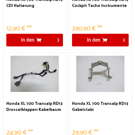
CDI Halterung
Cockpit Tacho Instrumente
12,90 € **
390,90 € **
In den
In den
Honda XL 700 Transalp RD13
Honda XL 700 Transalp RD13
Drosselklappen Kabelbaum
Gabelstabi
24,90 € **
29,90 € **