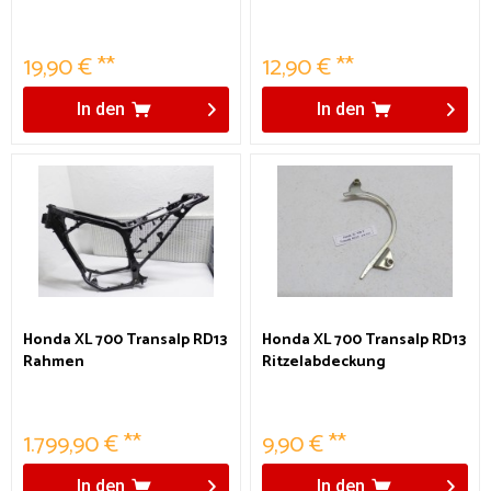
19,90 € **
12,90 € **
In den
In den
Honda XL 700 Transalp RD13
Honda XL 700 Transalp RD13
Rahmen
Ritzelabdeckung
Kettenschutz
1.799,90 € **
9,90 € **
In den
In den