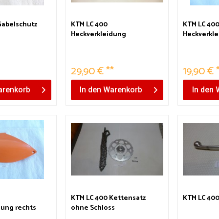
Gabelschutz
KTM LC 400
KTM LC 40
Heckverkleidung
Heckverkle
orange
29,90 € **
19,90 € 
renkorb
In den
Warenkorb
In den
KTM LC 400 Kettensatz
KTM LC 40
dung rechts
ohne Schloss