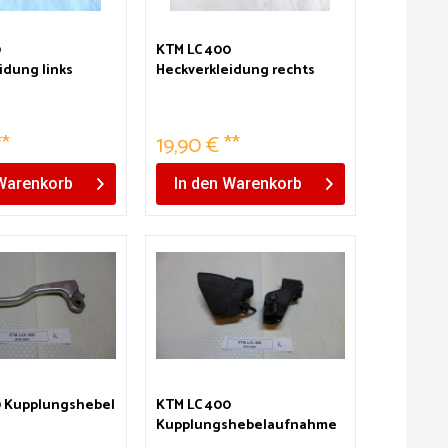
0
KTM LC 400
idung links
Heckverkleidung rechts
grau
**
19,90 € **
Warenkorb
In den
Warenkorb
0 Kupplungshebel
KTM LC 400
Kupplungshebelaufnahme