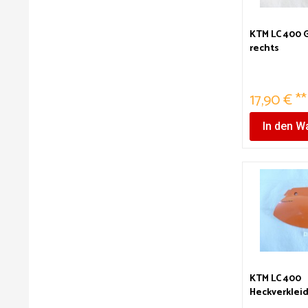
KTM LC 400 
rechts
17,90 € **
In den
Wa
KTM LC 400
Heckverklei
orange