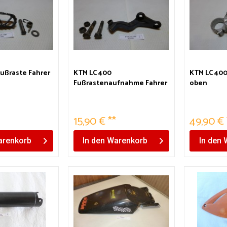
Fußraste Fahrer
KTM LC 400
KTM LC 400
Fußrastenaufnahme Fahrer
oben
links
15,90 € **
49,90 € 
renkorb
In den
Warenkorb
In den