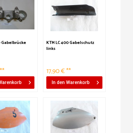
 Gabelbrücke
KTM LC 400 Gabelschutz
links
**
17,90 € **
Warenkorb
In den
Warenkorb