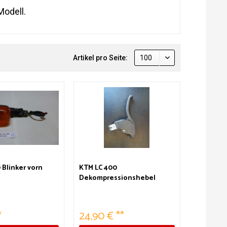
Modell.
Artikel pro Seite:
 Blinker vorn
KTM LC 400
Dekompressionshebel
ohne Zug
*
24,90 € **