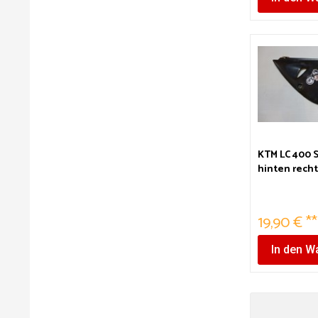
KTM LC 400 
hinten rech
19,90 € **
In den
Wa