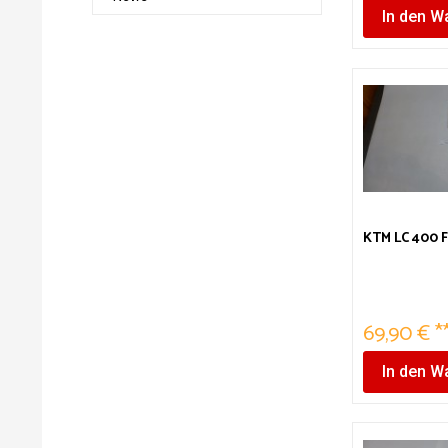
In den
Wa
KTM LC 400 
69,90 € *
In den
Wa