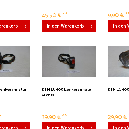
49,90 € **
9,90 € *
renkorb
In den
Warenkorb
In den
Lenkerarmatur
KTM LC 400 Lenkerarmatur
KTM LC 400
rechts
*
39,90 € **
29,90 € 
renkorb
In den
Warenkorb
In den