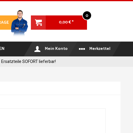
0
0,00 € *
RAGE
EN
Mein Konto
Merkzettel
 Ersatzteile SOFORT lieferbar!