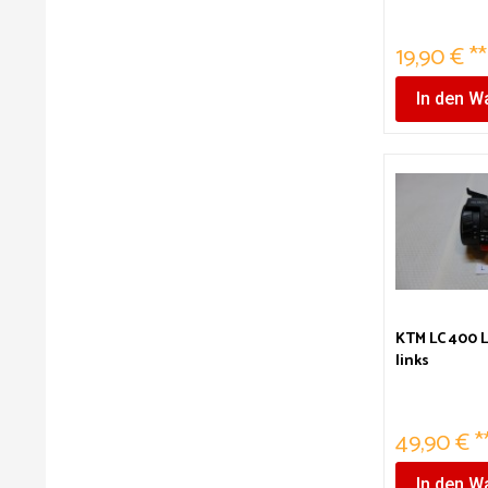
19,90 € **
In den
Wa
KTM LC 400 
links
49,90 € *
In den
Wa