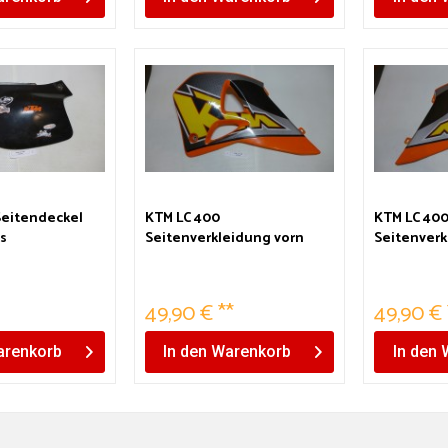
Seitendeckel
KTM LC 400
KTM LC 40
ts
Seitenverkleidung vorn
Seitenverk
links
rechts
49,90 € **
49,90 € 
renkorb
In den
Warenkorb
In den