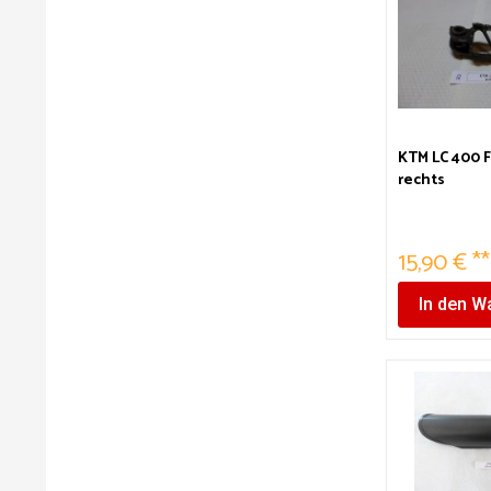
KTM LC 400 
rechts
15,90 € **
In den
Wa