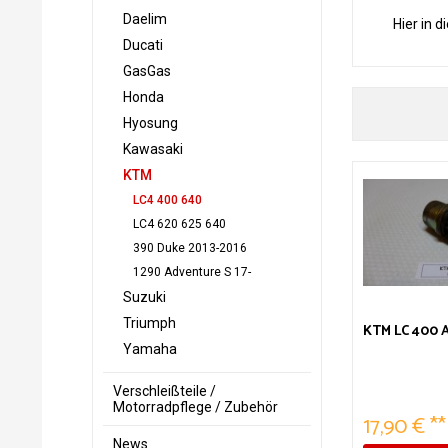
Daelim
Hier in d
Ducati
GasGas
Honda
Hyosung
Kawasaki
KTM
LC4 400 640
LC4 620 625 640
390 Duke 2013-2016
1290 Adventure S 17-
Suzuki
Triumph
KTM LC 400 A
Yamaha
Verschleißteile /
Motorradpflege / Zubehör
17,90 € **
News