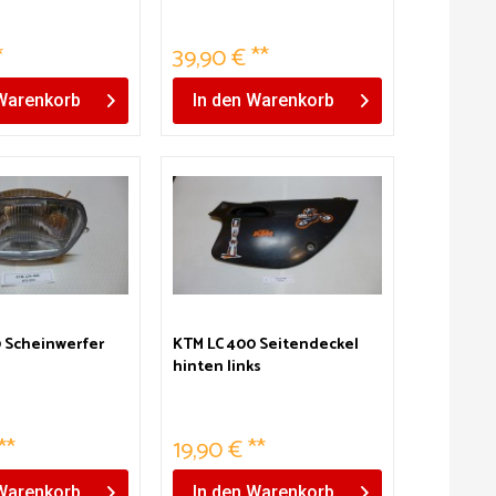
*
39,90 € **
Warenkorb
In den
Warenkorb
 Scheinwerfer
KTM LC 400 Seitendeckel
hinten links
**
19,90 € **
Warenkorb
In den
Warenkorb