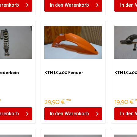
renkorb
In den
Warenkorb
In den
Federbein
KTM LC 400 Fender
KTM LC 40
*
29,90 € **
19,90 € 
renkorb
In den
Warenkorb
In den