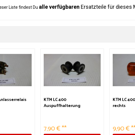
alle verfügbaren
Ersatzteile für dieses 
ieser Liste findest Du
nlasserrelais
KTM LC 400
KTM LC 400
Auspuffhalterung
rechts
7,90 € **
9,90 € *