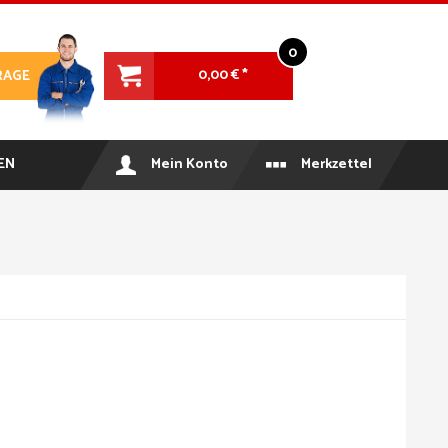
0
0,00 € *
RAGE
EN
Mein Konto
Merkzettel