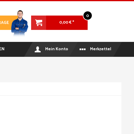
0
0,00 € *
RAGE
EN
Mein Konto
Merkzettel