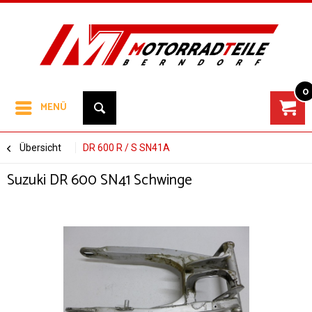
0
MENÜ
Übersicht
DR 600 R / S SN41A
Suzuki DR 600 SN41 Schwinge