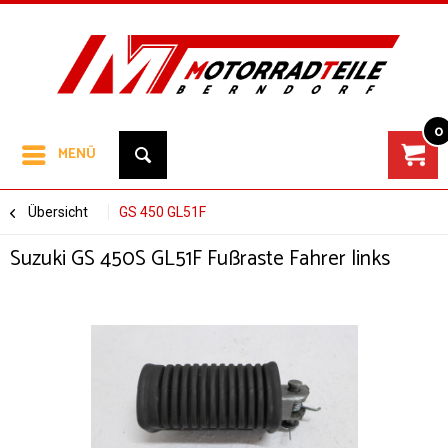
0
MENÜ
Übersicht
GS 450 GL51F
Suzuki GS 450S GL51F Fußraste Fahrer links