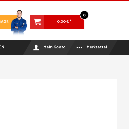
0
0,00 € *
RAGE
EN
Mein Konto
Merkzettel