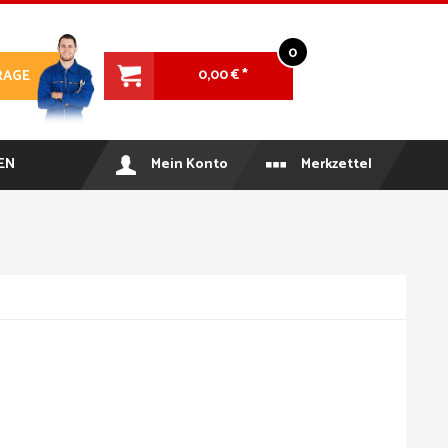
0
0,00 € *
RAGE
EN
Mein Konto
Merkzettel