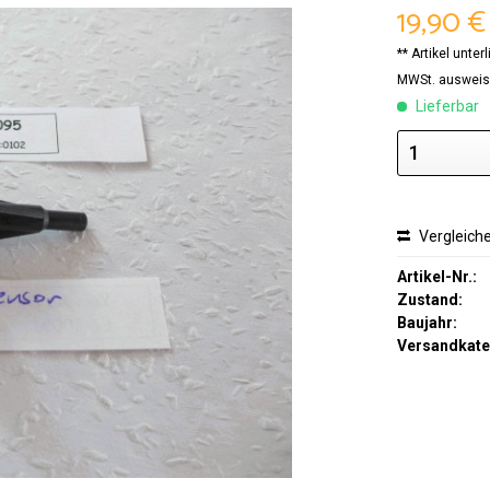
19,90 €
** Artikel unte
MWSt. ausweis
Lieferbar
Vergleich
Artikel-Nr.:
Zustand:
Baujahr:
Versandkate