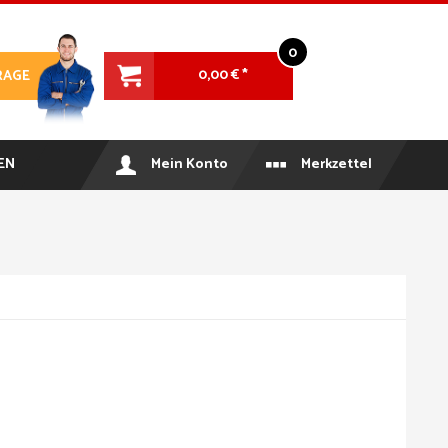
0
0,00 € *
RAGE
EN
Mein Konto
Merkzettel