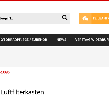
TEILEANF
 MOTORRADPFLEGE / ZUBEHÖR
NEWS
VERTRAG WIDERRUF
 RJ095
uftfilterkasten