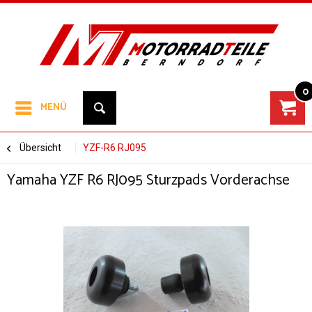
0
MENÜ
Übersicht
YZF-R6 RJ095
Yamaha YZF R6 RJ095 Sturzpads Vorderachse