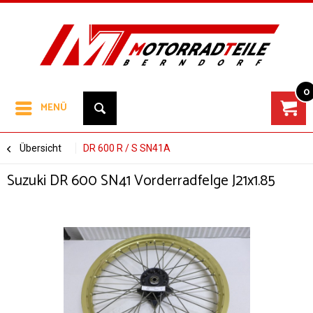
0
MENÜ
Übersicht
DR 600 R / S SN41A
Suzuki DR 600 SN41 Vorderradfelge J21x1.85